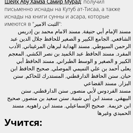
Шейх
Абу Хамза Самир Мурад
: получил
письменно иснады на Кутуб ат-Тисаа, а также
иснады на книги сунны и асара, которые
имеются в "الثبت الامير":
مسند الإمام أبي حنيفة,
مسند الامام محمد بن إدريس
الجامع الكبير و الصغير للحافظ جلال الدين عبد
,
الشافعي
الرحمن السيوطي,
مسند الهداية لبرهان المرغيناني,
الأدب
المفرد,
مسند الحافظ عبد الحُميد بن نصر الكشي,
المعجم
الكبير و الصغير و الوسط الطبراني,
مسند الحافظ أبي
صحيح الحافظ ابن
,
يعلى أحمد بن علي التميمي الموصلي
حبان,
سنن الحافظ الدارقطني,
المستدرك للحاكم,
سنن
البزار,
مسند القضاعي
سنن
سنن الدارقطني,
,
مسند الفردوس لأبي منصور
البيهقي,
مسند ابن أبي شيبة,
سنن سعيد بن منصور,
صحيح
ابن خزيمة,
صحيح الإسماعيلي,
مسند ابن راهويه,
مسند
الحميدي وغيرها
Учится: