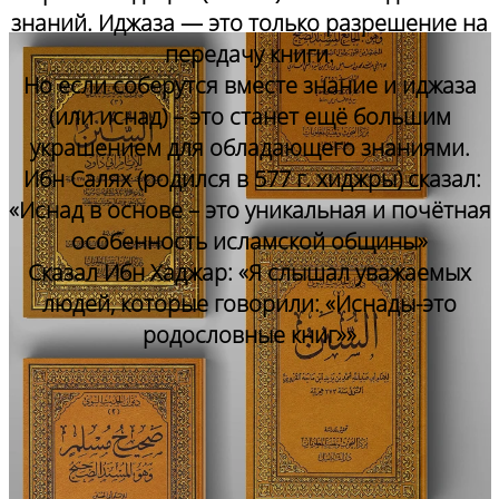
знаний. Иджаза — это только разрешение на
передачу книги.
Но если соберутся вместе знание и иджаза
(или иснад) – это станет ещё большим
украшением для обладающего знаниями.
Ибн Салях (родился в 577 г. хиджры) сказал:
«Иснад в основе – это уникальная и почётная
особенность исламской общины»
Сказал Ибн Хаджар: «Я слышал уважаемых
людей, которые говорили: «Иснады-это
родословные книг»»