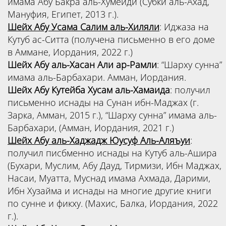
имама Абу Бакра аль-Хумейди (Субки аль-Ахад,
Мануфия, Египет, 2013 г.).
Шейх
Абу Усама Салим аль-Хиляли
: Иджаза на
Кутуб ас-Ситта (получена письменно в его доме
в Аммане, Иордания, 2022 г.)
Шейх
Абу аль-Хасан Али ар-Рамли
: “Шарху сунна”
имама аль-Барбахари. Амман, Иордания.
Шейх
Абу Кутейба Хусам аль-Хамаида
: получил
письменно иснады на Сунан ибн-Маджах (г.
Зарка, Амман, 2015 г.), “Шарху сунна” имама аль-
Барбахари, (Амман, Иордания, 2021 г.)
Шейх
Абу аль-Хаджадж Юусуф Аль-Аляъуи
:
получил писбменно иснады на Кутуб аль-Ашира
(Бухари, Муслим, Абу Дауд, Тирмизи, Ибн Маджах,
Насаи, Муатта, Муснад имама Ахмада, Дарими,
Ибн Хузайма и иснады на многие другие книги
по сунне и фикху. (Махис, Балка, Иордания, 2022
г.).