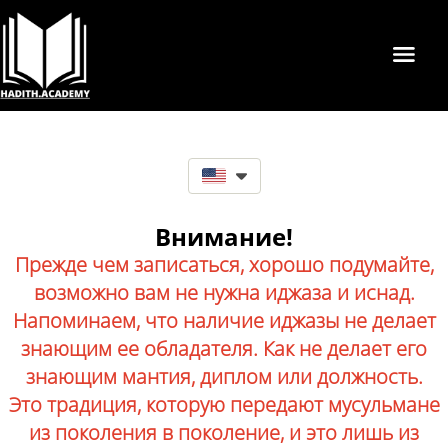
Внимание!
Прежде чем записаться, хорошо подумайте,
возможно вам не нужна иджаза и иснад.
Напоминаем, что наличие иджазы не делает
знающим ее обладателя. Как не делает его
знающим мантия, диплом или должность.
Это традиция, которую передают мусульмане
из поколения в поколение, и это лишь из