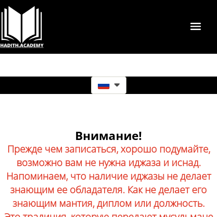
Внимание!
Прежде чем записаться, хорошо подумайте,
возможно вам не нужна иджаза и иснад.
Напоминаем, что наличие иджазы не делает
знающим ее обладателя. Как не делает его
знающим мантия, диплом или должность.
Это традиция, которую передают мусульмане