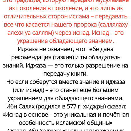
из поколения в поколение, и это лишь из
отличительных сторон ислама – передавать
все что касается нашего пророка (саллялаху
алехи уа саллям) через иснад. Иснад – это
украшение обладающего знанием.
Иджаза не означает, что тебе дана
рекомендация (тазкия) и ты обладатель
знаний. Иджаза — это только разрешение на
передачу книги.
Но если соберутся вместе знание и иджаза
(или иснад) – это станет ещё большим
украшением для обладающего знаниями.
Ибн Салях (родился в 577 г. хиджры) сказал:
«Иснад в основе – это уникальная и почётная
особенность исламской общины»
Сказал Ибн Хаджар: «Я слышал уважаемых